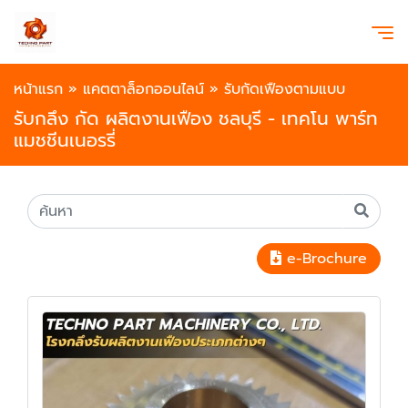
หน้าแรก
»
แคตตาล็อกออนไลน์
»
รับกัดเฟืองตามแบบ
รับกลึง กัด ผลิตงานเฟือง ชลบุรี - เทคโน พาร์ท
แมชชีนเนอรรี่
e-Brochure