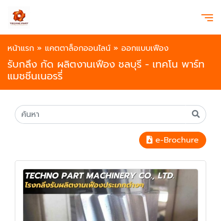
หน้าแรก
»
แคตตาล็อกออนไลน์
»
ออกแบบเฟือง
รับกลึง กัด ผลิตงานเฟือง ชลบุรี - เทคโน พาร์ท
แมชชีนเนอรรี่
e-Brochure